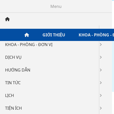
Menu
GIỚI THIỆU
GIỚI THIỆU
KHOA - PHÒNG - 
KHOA - PHÒNG - ĐƠN VỊ
Home
/
Hướng dẫn
/
DỊCH VỤ
Sơ đồ bệnh viện
HƯỚNG DẪN
01-05-2023 18:55
21494
TIN TỨC
LỊCH
TIỆN ÍCH