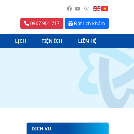
0967 901 717
Đặt lịch khám
LỊCH
TIỆN ÍCH
LIÊN HỆ
DỊCH VỤ