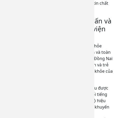
trang thiết bị y tế để được tư vấn và tiêm vắc xin chất
lượng, an toàn.
Tại sao nên chọn dịch vụ tư vấn và
tiêm chủng vắc xin tại Bệnh viện
Đa khoa Đồng Nai?
Với mục tiêu “Tiêm chủng cho một tương lai khỏe
mạnh, là niềm hạnh phúc của trẻ thơ, gia đình và toàn
xã hội”, Đơn vị tiêm chủng Bệnh viện đa khoa Đồng Nai
cung cấp đầy đủ vắc-xin dành cho cả người lớn và trẻ
em, đáp ứng nhu cầu bảo vệ và chăm sóc sức khỏe của
đông đảo người dân.
Nguồn vắc xin dồi dào, toàn bộ vắc-xin đều được
nhập khẩu từ các hãng sản xuất uy tín, nổi tiếng
trong và ngoài nước, đã kiểm chứng về độ hiệu
quả, an toàn và được bảo quản lạnh theo khuyến
cáo của Tổ chức Y tế Thế giới (WHO).