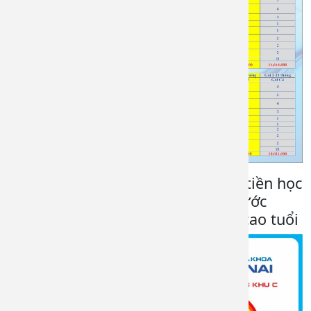
Gói vắc xin trẻ vị thành niên, tuổi tiền học
đường, Gói vắc xin cho Phụ nữ trước
mang thai, gói vắc xin cho người cao tuổi