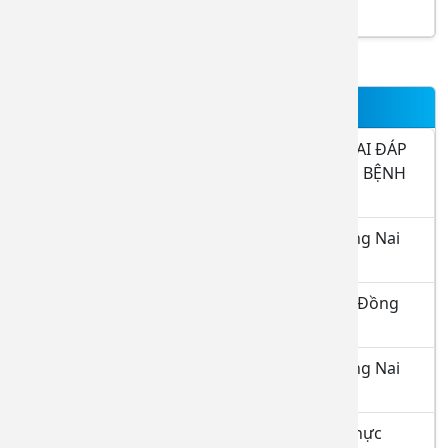
Khám sức khỏe tầm soát bệnh
TIN NỔI BẬT
THÔNG BÁO BỆNH VIỆN ĐA KHOA ĐỒNG NAI ĐÁP
ỨNG YÊU CẦU LÀ CƠ SỞ THỰC HÀNH KHÁM BỆNH
CHỮA BỆNH 15.9.2025
Danh sách đăng ký thực hành tại BVĐK Đồng Nai
tháng 8.2026
Danh sách hoàn thành thực hành tại BVĐK Đồng
Nai tính đến ngày 08/7/2026
Danh sách đăng ký thực hành tại BVĐK Đồng Nai
tháng 07/2026
Danh sách học viên hoàn thành quá trình thực