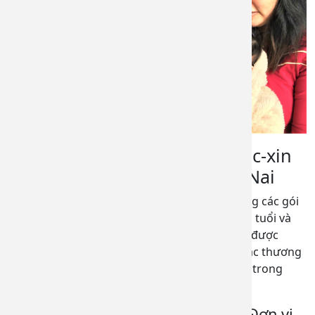
Bảng giá và danh mục gói vắc-xin
tại Bệnh viện Đa khoa Đồng Nai
Bệnh viện Đa khoa Đồng Nai xây dựng đa dạng các gói
vắc-xin dành cho trẻ em, người lớn ở nhiều độ tuổi và
phụ nữ chuẩn bị mang thai với nguồn vắc-xin được
chọn lọc kỹ lưỡng, có nguồn gốc xuất xứ từ các thương
hiệu uy tín trong và ngoài nước, bảo quản tốt trong
điều kiện tiêu chuẩn của WHO và Bộ Y tế.
Lợi ích khi đăng ký gói vắc xin tại Đơn vị