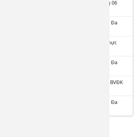
hành tại bệnh viện Đa khoa Đồng Nai tháng 06
năm 2026
Danh sách Đăng ký thực hành tại bệnh viện Đa
khoa Đồng Nai tháng 06 năm 2026
Danh sách học viên hoàn thành quá trình thực
hành từ ngày 07.4.2026 đến 07.5.2026
Danh sách Đăng ký thực hành tại bệnh viện Đa
khoa Đồng Nai tháng 05 năm 2026
Danh sách người hoàn thành thực hành tại BVĐK
Đồng Nai tháng 04.2026
Danh sách Đăng ký thực hành tại bệnh viện Đa
khoa Đồng Nai tháng 04 năm 2026