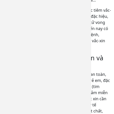
bị, rubella, thủy đậu, uốn ván, bại liệt, đậu mùa…
Thống kê cho thấy khoảng 85-95% người được tiêm vắc-
xin đủ liều, đúng lịch sẽ sản sinh ra miễn dịch đặc hiệu,
không mắc các bệnh truyền nhiễm, không bị tử vong
hoặc gặp di chứng của bệnh truyền nhiễm. Đến nay có
gần 30 bệnh truyền nhiễm có vắc xin phòng bệnh,
khoảng 190 quốc gia và vùng lãnh thổ đã đưa vắc-xin
vào sử dụng phổ cập.
Ai nên sử dụng dịch vụ tư vấn và
tiêm chủng vắc-xin?
Tiêm chủng vắc-xin là biện pháp phòng bệnh an toàn,
hiệu quả, được áp dụng cho cả người lớn và trẻ em, đặc
biệt là người già, người có bệnh nền mạn tính (tim
mạch, tiểu đường, huyết áp…), người bị suy giảm miễn
dịch… Để được tiêm phòng đầy đủ các loại vắc xin cần
thiết, các gia đình nên lựa chọn những cơ sở y tế
chuyên biệt về tiêm chủng, có đầy đủ cơ sở vật chất,