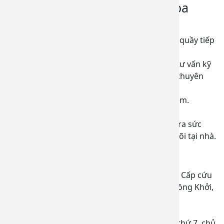
tiêm chủng Bệnh viện đa khoa
Đồng Nai
Bước 1: Khách hàng đăng ký thông tin tại quầy tiếp
đón
Bước 2: Khách hàng được thăm khám và tư vấn kỹ
trước khi tiêm tại phòng khám với bác sĩ chuyên
khoa.
Bước 3: Khách hàng thanh toán chi phí tiêm.
Bước 4: Tiêm vắc-xin tại phòng tiêm.
Bước 5: Theo dõi 30 phút sau tiêm, kiểm tra sức
khỏe trước khi ra về và hướng dẫn theo dõi tại nhà.
Liên hệ
Địa chỉ liên hệ: Lầu 3 khu C (Đối diện khoa Cấp cứu
khu A – BVĐK Đồng Nai) Số 02 – Đường Đồng Khởi,
Phường Tam Hòa, TP Biên Hòa, Đồng Nai
Hotline: 0839915115
Giờ làm việc; từ thứ 2 – thứ 6 và các sáng thứ 7, chủ