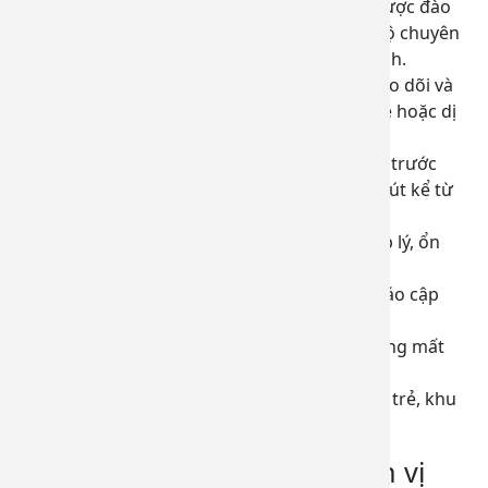
Đội ngũ bác sĩ khám sàng lọc và tư vấn được đào
tạo chuyên biệt về tiêm chủng, có trình độ chuyên
môn cao, giàu kinh nghiệm, tư vấn tận tình.
Trang bị đầy đủ phương tiện y tế giúp theo dõi và
xử trí kịp thời các trường hợp sốc phản vệ hoặc dị
ứng nặng sau tiêm vắc xin.
100% khách hàng được khám sàng lọc kỹ trước
tiêm và được theo dõi, kiểm tra sau 30 phút kể từ
thời điểm tiêm.
Xây dựng đa dạng gói tiêm với chi phí hợp lý, ổn
định
Lưu giữ lịch sử tiêm, nhắc lịch và thông báo cập
nhật vắc xin thường xuyên.
Thủ tục đặt lịch dễ dàng, nhanh gọn, không mất
nhiều thời gian.
Cung cấp khu vui chơi nhiều màu sắc cho trẻ, khu
chờ đầy đủ tiện nghi
Quy trình tiêm chủng tại Đơn vị