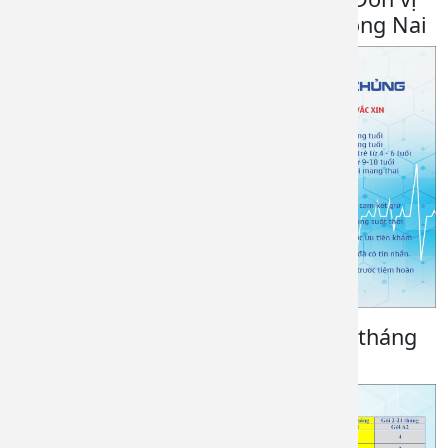
tiêm chủng, Bệnh viện đa khoa Đồng Nai
Gói vắc-xin cơ bản cho trẻ từ 2-24 tháng
tuổi