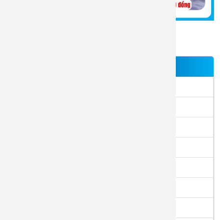
DỊCH VỤ
Phòng khám chuyên gia
Khám và điều trị bệnh
Tiêm chủng vắc xin
Điều trị nội trú
Tầm soát ung thư
Khám tổng quát tầm soát bệnh
Khám sức khỏe công ty