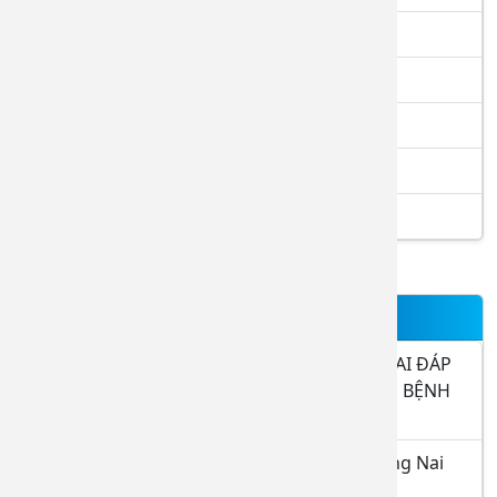
Điều trị nội trú
Tầm soát ung thư
Khám tổng quát tầm soát bệnh
Khám sức khỏe công ty
Khám sức khỏe tầm soát bệnh
TIN NỔI BẬT
THÔNG BÁO BỆNH VIỆN ĐA KHOA ĐỒNG NAI ĐÁP
ỨNG YÊU CẦU LÀ CƠ SỞ THỰC HÀNH KHÁM BỆNH
CHỮA BỆNH 15.9.2025
Danh sách đăng ký thực hành tại BVĐK Đồng Nai
tháng 8.2026