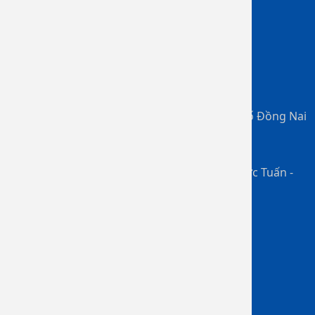
Dịch vụ bảo hiểm
Bệnh viện Đa khoa Đồng Nai
Số 02 Đồng Khởi, P. Tam Hiệp, Thành phố Đồng Nai
0967 901 717
Chịu trách nhiệm chính: BS. CKII. Ngô Đức Tuấn -
Giám Đốc