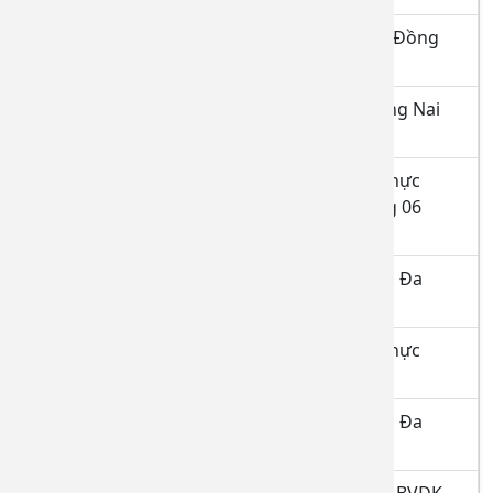
Danh sách hoàn thành thực hành tại BVĐK Đồng
Nai tính đến ngày 08/7/2026
Danh sách đăng ký thực hành tại BVĐK Đồng Nai
tháng 07/2026
Danh sách học viên hoàn thành quá trình thực
hành tại bệnh viện Đa khoa Đồng Nai tháng 06
năm 2026
Danh sách Đăng ký thực hành tại bệnh viện Đa
khoa Đồng Nai tháng 06 năm 2026
Danh sách học viên hoàn thành quá trình thực
hành từ ngày 07.4.2026 đến 07.5.2026
Danh sách Đăng ký thực hành tại bệnh viện Đa
khoa Đồng Nai tháng 05 năm 2026
Danh sách người hoàn thành thực hành tại BVĐK