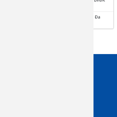
Đồng Nai tháng 04.2026
Danh sách Đăng ký thực hành tại bệnh viện Đa
khoa Đồng Nai tháng 04 năm 2026
Giới thiệu
Tổng quan
Ban GIám đốc
Sơ đồ tổ chức
Khoa lâm sàng